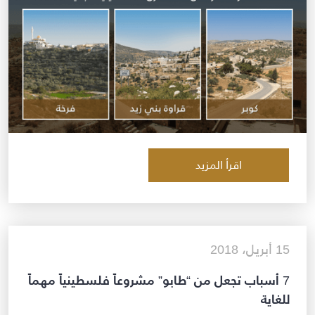
اقرأ المزيد
15 أبريل، 2018
7 أسباب تجعل من “طابو” مشروعاً فلسطينياً مهماً
للغاية