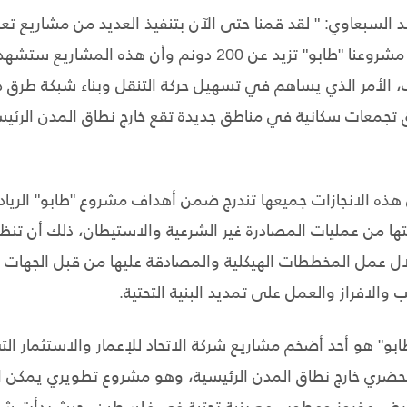
لد السبعاوي: " لقد قمنا حتى الآن بتنفيذ العديد من مشاريع تعب
مساحات واسعة من أراضي مشروعنا "طابو" تزيد عن 200 دونم وأن 
الأمر الذي يساهم في تسهيل حركة التنقل وبناء شبكة طرق د
 تجمعات سكانية في مناطق جديدة تقع خارج نطاق المدن الرئيس
هذه الانجازات جميعها تندرج ضمن أهداف مشروع "طابو" الرياد
ا من عمليات المصادرة غير الشرعية والاستيطان، ذلك أن تنظي
ال عمل المخططات الهيكلية والمصادقة عليها من قبل الجهات 
 والافراز والعمل على تمديد البنية التحتية.
بو" هو أحد أضخم مشاريع شركة الاتحاد للإعمار والاستثمار ال
لحضري خارج نطاق المدن الرئيسية، وهو مشروع تطويري يمكن 
 أرض مفروز ومطوب مع بنية تحتية في فلسطين، حيث بدأت شركة 