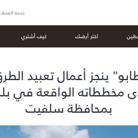
خدمة العملاء
سطين
اختر أرضك
كيف أشتري
و" ينجز أعمال تعبيد الطرق
 مخططاته الواقعة في بلد
بمحافظة سلفيت