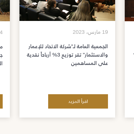
19 مارس، 2023
14 فبرا
الجمعية العامة لـ"شركة الاتحاد للإعمار
مش
والاستثمار" تقر توزيع 3% أرباحاً نقدية
جد
على المساهمين
ال
اقرأ المزيد