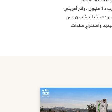
والاستثمار التحضير لمشروع "طابو" عام 2007، وقامت بشراء أراضي في فلسطين بما يقارب 15 مليون دولار أمريكي،
ت، وحصلت للمشترين على
لجديد واستخراج سندات