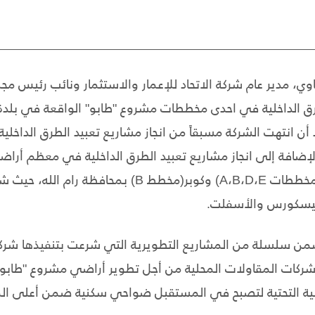
وي، مدير عام شركة الاتحاد للإعمار والاستثمار ونائب رئيس مج
ن انتهت الشركة مسبقاً من انجاز مشاريع تعبيد الطرق الداخل
ات Q1، Q2، Q3)، بالإضافة إلى انجاز مشاريع تعبيد الطرق الداخلية في معظ
في بلدتي قراوة بني زيد ( مخططات A،B،D،E) وكوبر(مخطط
البيسكورس والأسفلت.
من سلسلة من المشاريع التطويرية التي شرعت بتنفيذها شركة ا
شركات المقاولات المحلية من أجل تطوير أراضي مشروع "طابو" 
نية التحتية لتصبح في المستقبل ضواحي سكنية ضمن أعلى المعا