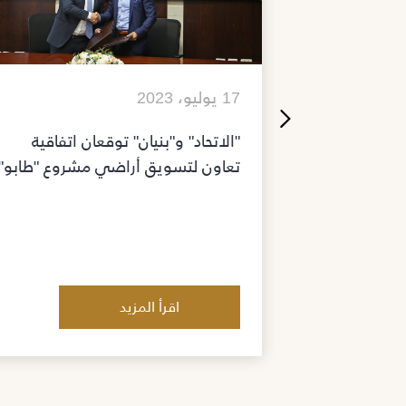
17 يوليو، 2023
ار" و "الأهلية
"الاتحاد" و"بنيان" توقعان اتفاقية
مكافحة
تعاون لتسويق أراضي مشروع "طابو"
امة في
اقرأ المزيد