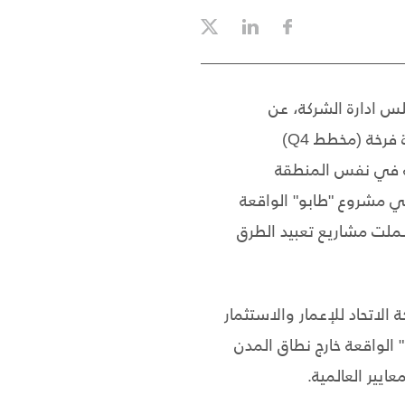
لس ادارة الشركة، عن
الانتهاء من أعمال تعبيد الطرق الداخلية في احدى مخططات مشروع "طابو" الواقعة في بلدة فرخة (مخطط Q4)
ية في نفس المنطقة
م أراضي مشروع "طابو" الواقعة
 B) بمحافظة رام الله، حيث شملت مشاريع تعبيد الطرق
لاتحاد للإعمار والاستثمار
الواقعة خارج نطاق المدن
يير العالمية.