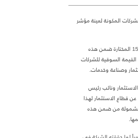
 والاستثمار(UCI) ، من ضمن عينة الشركات المكونة لعينة مؤشر
وتضم العينة المختارة لهذا العام 15 شركة من أصل 48 شركة مدرجة، حيث تعتبر الشركات ال15 المختارة ضمن هذه
ات المدرجة نشاطاً في بورصة فلسطين، وتمثل ما نسبته 74.92% من القيمة السوقية للشركات
ثمار وصناعة وخدمات.
الاستثمار ونائب رئيس
عن قطاع الاستثمار لهذا
 المشمولة من ضمن هذه
مها
.
اً مثمراً واستمراراُ طبيعياً لما حققته الشركة في