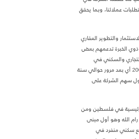
طلبات عملائنا، وبما يحقق
استثمار والتطوير العقاري
ن والعرب ذوي الخبرة تدعمهم بعض
التجاري والسكني في
فلسطين، وتم ادارج سهم الشركة في بورصة فلسطين في شهر كانون الثاني من العام 2007 أي بعد مرور حوالي سنة
ول سهم الشركة على
لم رئيسية في فلسطين ومن
رام الله وهو أول مبنى
مع سكني منفرد في