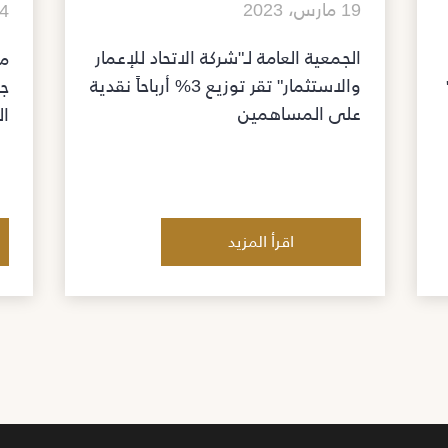
19 مارس، 2023
14 فبرا
الجمعية العامة لـ"شركة الاتحاد للإعمار
مش
والاستثمار" تقر توزيع 3% أرباحاً نقدية
جد
على المساهمين
ال
اقرأ المزيد