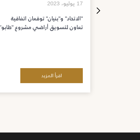
17 يوليو، 2023
لاستثمار وبنك
"الاتحاد" و"بنيان" توقعان اتفاقية
 تعاون
تعاون لتسويق أراضي مشروع "طابو"
أراضي
اقرأ المزيد