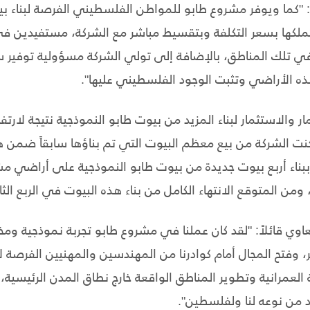
ً : "كما ويوفر مشروع طابو للمواطن الفلسطيني الفرصة لبناء 
ملكها بسعر التكلفة وبتقسيط مباشر مع الشركة، مستفيدين في
 في تلك المناطق، بالإضافة إلى تولي الشركة مسؤولية توفير س
 الأراضي وتثبت الوجود الفلسطيني عليها".
ار والاستثمار لبناء المزيد من بيوت طابو النموذجية نتيجة لارت
نت الشركة من بيع معظم البيوت التي تم بناؤها سابقاً ضمن ه
ً ببناء أربع بيوت جديدة من بيوت طابو النموذجية على أراضي 
ومن المتوقع الانتهاء الكامل من بناء هذه البيوت في الربع الثا
ي قائلاً: "لقد كان عملنا في مشروع طابو تجربة نموذجية ومخت
، وفتح المجال أمام كوادرنا من المهندسين والمهنيين الفرصة 
 العمرانية وتطوير المناطق الواقعة خارج نطاق المدن الرئيسية،
يد من نوعه لنا ولفلسطين".