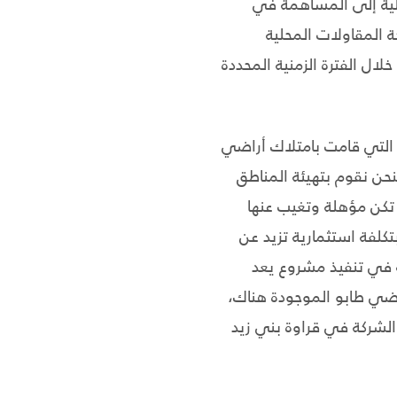
لية إلى المساهمة في
 المقاولات المحلية
ال الفترة الزمنية المحددة
ة التي قامت بامتلاك أراضي
حن نقوم بتهيئة المناطق
م تكن مؤهلة وتغيب عنها
د تمكنت الشركة حتى الآن من شق وتعبيد طرق داخلية بطول 10,000م، وبتكلفة استثمارية تزيد عن
باقة في تنفيذ مشروع يعد
اضي طابو الموجودة هناك،
الشركة في قراوة بني زيد