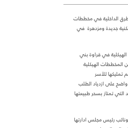
لطرق الداخلية في مخططات
كنية جديدة ومزدهرة في
حد مخططات مشروع طابو الهيكلية في قراوة بني
هو قريب من المخططات الهيكلية
تشتمل على ما يزيد عن 150 قطعة أرض تم تمليكها للأسر
واضح على ازدياد الطلب
التي تمتاز بسحر طبيعتها
 ونائب رئيس مجلس ادارتها