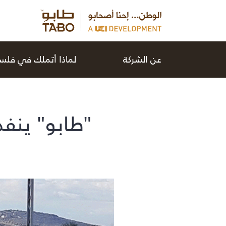
عن الشركة
لماذا أتملك في فل
"طابو" ينف