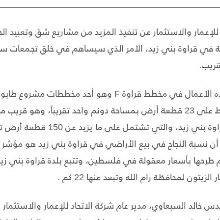
 للإعمار والاستثمار عن تنفيذ المزيد من مشاريع شق وتعبيد ا
عة في قراوة بني زيد، الأمر الذي سيساهم في خلق تجمعات س
قريب.
ولقد تم الانتهاء من انجاز هذه الأعمال في مخطط قراوة F وهو أ
زيد، حيث يحتوي هذا المخطط على 23 قطعة أرض بمساحة دونم واحد تقريباً، و
الأخرى لمشروع طابو في قراوة بني زيد، والتي 
 أن نسبة النجاح في بيع الأراضي في قراوة بني زيد هو مؤشر 
طرحها بأسعار معقولة في فلسطين، وتتبع بلدة قراوة بني زيد 
زيتون لمحافظة رام الله وتبعد عنها 22 كم .
دس خالد السبعاوي، مدير عام شركة الاتحاد للإعمار والاستثمار