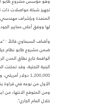
وهو مؤسس مشروع طابو الري
تجهيز شبكة مواصلات ذات كف
المنفذة وبإشراف مهندسي شرك
لها ووفق أعلى معايير الجودة
وأضاف السبعاوي قائلاً : "ع
ضمن مشروع طابو نظام حياة 
الواقعة خارج نطاق المدن الر
1,200,000 دولار أ
الأول من نوعه في قراوة بن
ومن المتوقع الانتهاء من ا
خلال العام الجاري".