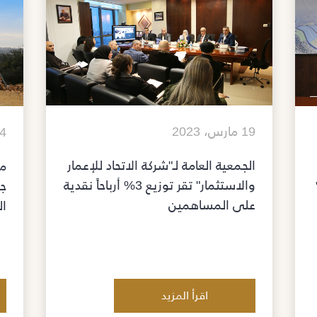
19 مارس، 2023
14 فبرا
الجمعية العامة لـ"شركة الاتحاد للإعمار
مش
والاستثمار" تقر توزيع 3% أرباحاً نقدية
جد
على المساهمين
ال
اقرأ المزيد