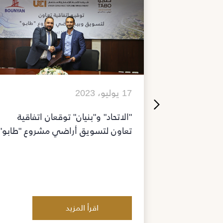
17 يوليو، 2023
ار" و "الأهلية
"الاتحاد" و"بنيان" توقعان اتفاقية
مكافحة
تعاون لتسويق أراضي مشروع "طابو"
امة في
اقرأ المزيد