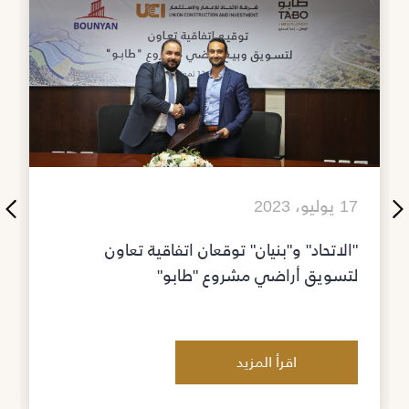
17 يوليو، 2023
"الاتحاد" و"بنيان" توقعان اتفاقية تعاون
لتسويق أراضي مشروع "طابو"
اقرأ المزيد