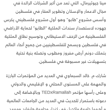
مينا جيوثيرمال، التي تعد من أكبر الشركات الرائدة في
مجال الاعمار والإسكان وتطوير العقار في فلسطين
وأسس مشروع "طابو" وهو أول مشروع فلسطيني يكرس
جهوده لاستصدار سندات الملكية "الطابو" لحماية الأراضي
الفلسطينية من الزحف الاستيطاني وتوسيع نطاق الملكية
في فلسطين ويسمح للفلسطينيين من جميع أنحاء العالم
بتملك دونم أرض مفروز ومطوب وتصله بنية تحتية
بتسهيلات غير مسبوقة في فلسطين.
شارك م. خالد السبعاوي في العديد من المؤتمرات البارزة
والمهمة على المستوى المحلي و الإقليمي والدولي
وعلى رأسها مؤتمر TEDxRamallah وبالإضافة إلى
دعوته باستمرار للحديث في العديد من الجامعات العالمية
و أهمها جامعة ماكجيل في كندا، وجامعة هارفارد ومعهد