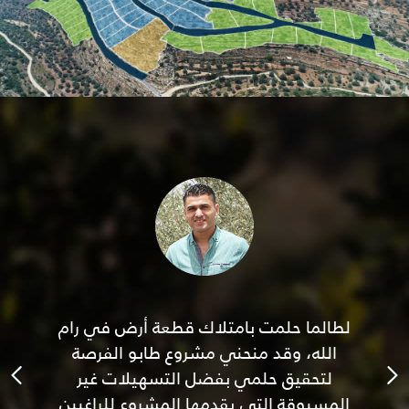
ال
لطالما حلمت بامتلاك قطعة أرض في رام
اللي 
ا مش
الله، وقد منحني مشروع طابو الفرصة
أو يو
لتحقيق حلمي بفضل التسهيلات غير
العص
المسبوقة التي يقدمها المشروع للراغبين