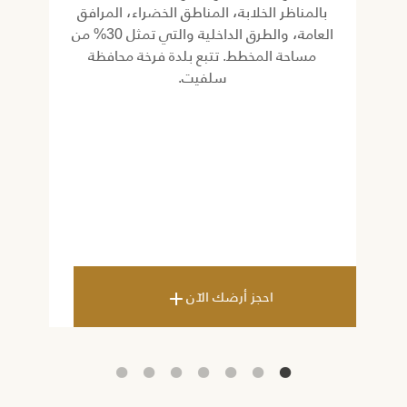
بالمناظر الخلابة، المناطق الخضراء، المرافق
ا
بلغ
العامة، والطرق الداخلية والتي تمثل 30% من
و
ساحة
مساحة المخطط. تتبع بلدة فرخة محافظة
الص
ضي
سلفيت.
جد
ال
راضي
وغي
احجز أرضك الآن