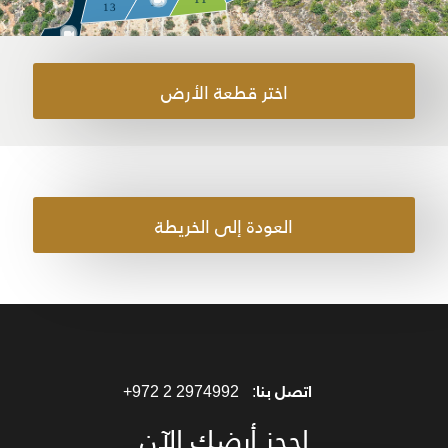
12
13
اختر قطعة الأرض
العودة إلى الخريطة
اتصل بنا:
+972 2 2974992
احجز أرضك الآن