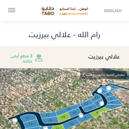
ENGLISH
رام الله - علالي بيرزيت
علالي بيرزيت
3 قطع أرض
متاحة
معرض الصور والفيديوهات
1
2
3
4
23
5
6
24
22
7
21
20
19
8
17
18
9
15
16
10
14
11